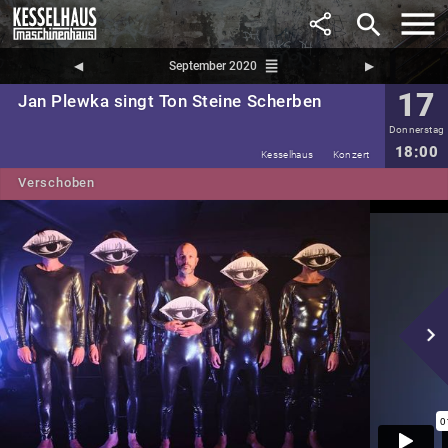
search
reorder
◀︎
September 2020
▶︎
17
Jan Plewka singt Ton Steine Scherben
Donnerstag
18:00
Kesselhaus
Konzert
Verschoben
navigate_next