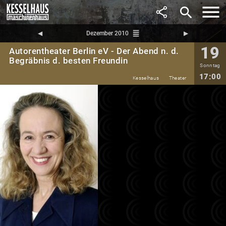
search
reorder
◀︎
Dezember 2010
▶︎
19
Autorentheater Berlin eV - Der Abend n. d.
Begräbnis d. besten Freundin
Sonntag
17:00
Kesselhaus
Theater