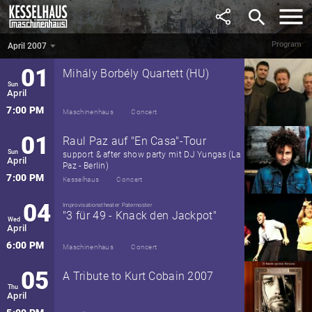
March
search
7:00 PM
Maschinenhaus
Concert
Program
April 2007
April 2007
▼
01
Mihály Borbély Quartett (HU)
Sun
April
7:00 PM
Maschinenhaus
Concert
01
Raul Paz auf "En Casa"-Tour
Sun
support & after show party mit DJ Yungas (La
April
Paz - Berlin)
7:00 PM
Kesselhaus
Concert
04
Improvisationstheater Paternoster
"3 für 49 - Knack den Jackpot"
Wed
April
6:00 PM
Maschinenhaus
Concert
05
A Tribute to Kurt Cobain 2007
Thu
April