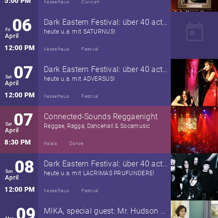
5:00 PM
Kesselhaus
Concert
06
Dark Eastern Festival: über 40 acts - Osterfeuer - ein Ticket!
today
Fri
heute u.a. mit SATURNUS!
April
12:00 PM
Kesselhaus
Festival
07
Dark Eastern Festival: über 40 acts - Osterfeuer - ein Ticket!
Sat
heute u.a. mit ADVERSUS!
April
12:00 PM
Kesselhaus
Festival
07
Connected-Sounds Reggaenight
Sat
Reggae, Ragga, Dancehall & Socamusic
April
8:30 PM
Palais
Dance
08
Dark Eastern Festival: über 40 acts - Osterfeuer - ein Ticket!
Sun
heute u.a. mit LACRIMAS PRUFUNDERE!
April
12:00 PM
Kesselhaus
Festival
09
MIKA, special guest: Mr. Hudson & The Library