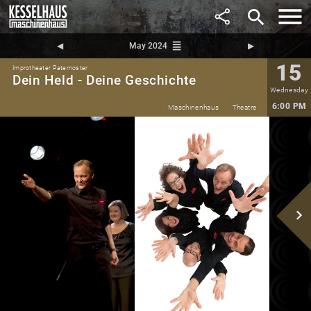
search
reorder
◀︎
May 2024
▶︎
15
Improtheater Paternoster
Dein Held - Deine Geschichte
Wednesday
6:00 PM
Maschinenhaus
Theatre
navigate_next