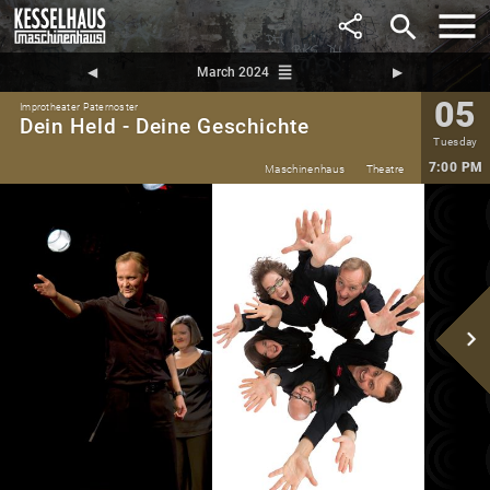
search
reorder
◀︎
March 2024
▶︎
05
Improtheater Paternoster
Dein Held - Deine Geschichte
Tuesday
7:00 PM
Maschinenhaus
Theatre
navigate_next