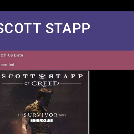
SCOTT STAPP
tch-Up Date
ncelled