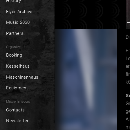
History
Flyer Archive
Music 2030
Partners
D
Organize
Be
Booking
L
Kesselhaus
e
fi
Maschinenhaus
kö
Equipment
S
Miscellaneous
G
Contacts
ge
Al
Newsletter
m