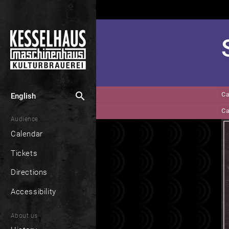
search
Ca
English
Ca
Audience
Calendar
Tickets
Directions
Accessibility
About us