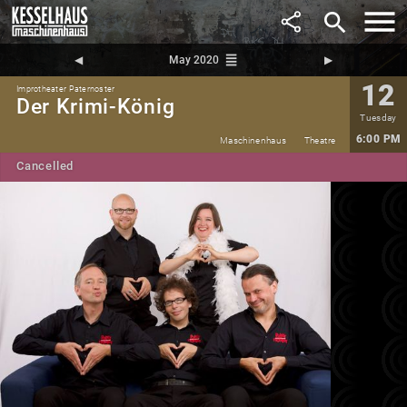
search
reorder
◀︎
May 2020
▶︎
12
Improtheater Paternoster
Der Krimi-König
Tuesday
6:00 PM
Maschinenhaus
Theatre
Cancelled