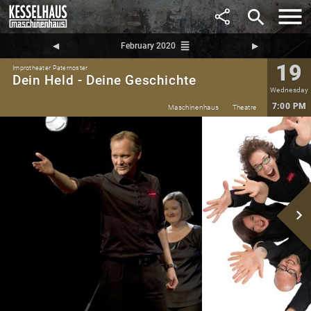
search
reorder
◀︎
February 2020
▶︎
19
Improtheater Paternoster
Dein Held - Deine Geschichte
Wednesday
7:00 PM
Maschinenhaus
Theatre
navigate_next