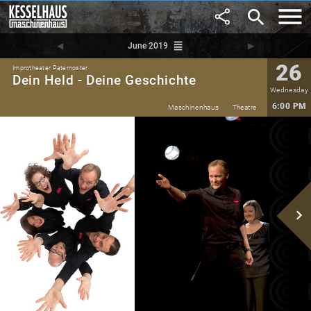
search
reorder
◀︎
June 2019
▶︎
26
Improtheater Paternoster
Dein Held - Deine Geschichte
Wednesday
6:00 PM
Maschinenhaus
Theatre
navigate_next