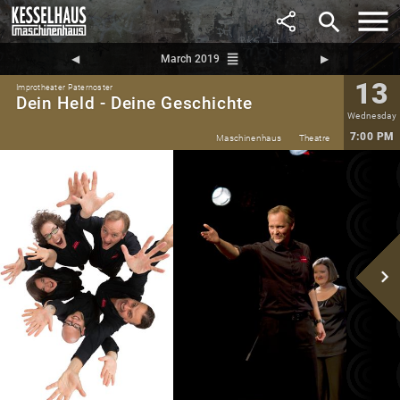
search
reorder
◀︎
March 2019
▶︎
13
Improtheater Paternoster
Dein Held - Deine Geschichte
Wednesday
7:00 PM
Maschinenhaus
Theatre
navigate_next