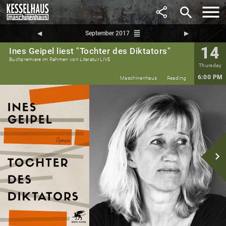
search
reorder
◀︎
September 2017
▶︎
14
Ines Geipel liest "Tochter des Diktators"
Buchpremiere im Rahmen von Literatur LIVE
Thursday
6:00 PM
Maschinenhaus
Reading
navigate_next