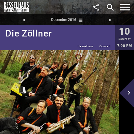
search
reorder
◀︎
December 2016
▶︎
10
Die Zöllner
Saturday
7:00 PM
Kesselhaus
Concert
navigate_next