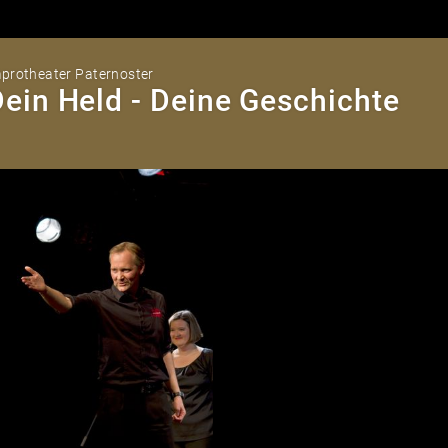
protheater Paternoster
ein Held - Deine Geschichte