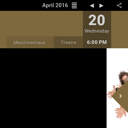
reorder
April 2016
◀︎
▶︎
20
Wednesday
6:00 PM
Maschinenhaus
Theatre
navigate_next