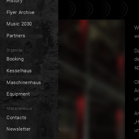
History
Flyer Archive
Music 2030
W
Partners
wo
D
Organize
de
Booking
s
Kesselhaus
Ob
Maschinenhaus
A
Equipment
un
Miscellaneous
Am
Contacts
„H
Newsletter
u