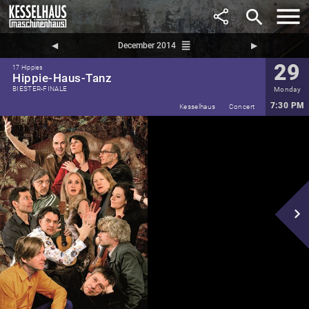
search
reorder
◀︎
December 2014
▶︎
29
17 Hippies
Hippie-Haus-Tanz
BIESTER-FINALE
Monday
7:30 PM
Kesselhaus
Concert
navigate_next