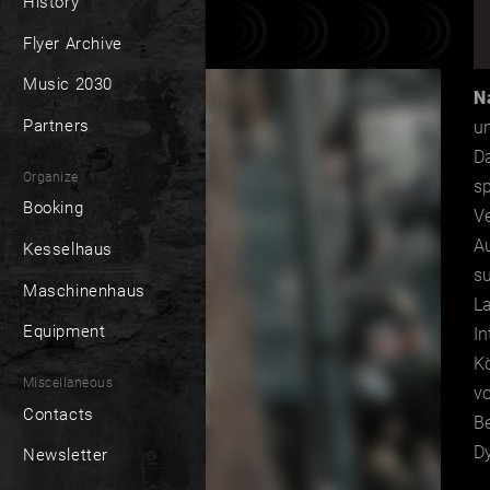
History
Flyer Archive
Music 2030
N
Partners
un
Da
Organize
sp
Booking
V
A
Kesselhaus
su
Maschinenhaus
La
Equipment
In
Kö
Miscellaneous
vo
Contacts
Be
D
Newsletter