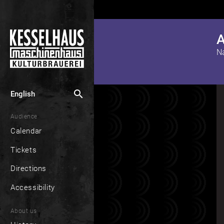
A
N
search
English
Audience
Calendar
Tickets
Directions
Accessibility
About us