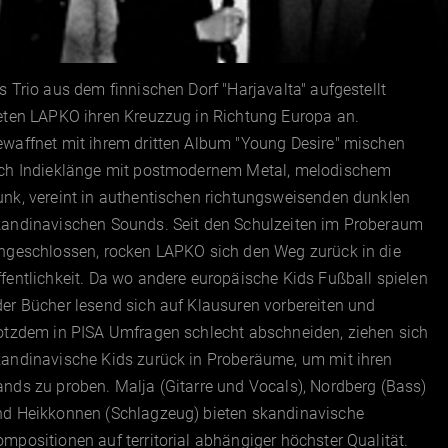
s Trio aus dem finnischen Dorf "Harjavalta" aufgestellt
eten LAPKO ihren Kreuzzug in Richtung Europa an.
waffnet mit ihrem dritten Album "Young Desire" mischen
ich Indieklänge mit postmodernem Metal, melodischem
nk, vereint in authentischen richtungsweisenden dunklen
kandinavischen Sounds. Seit den Schulzeiten im Proberaum
ingeschlossen, rocken LAPKO sich den Weg zurück in die
fentlichkeit. Da wo andere europäische Kids Fußball spielen
er Bücher lesend sich auf Klausuren vorbereiten und
rotzdem in PISA Umfragen schlecht abschneiden, ziehen sich
kandinavische Kids zurück in Proberäume, um mit ihren
nds zu proben. Malja (Gitarre und Vocals), Nordberg (Bass)
nd Heikkonnen (Schlagzeug) bieten skandinavische
mpositionen auf territorial abhängiger höchster Qualität.