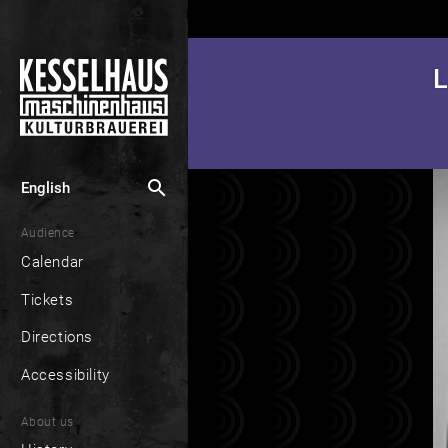
L
search
English
Audience
Calendar
Tickets
Directions
Accessibility
About us