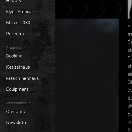
History
Flyer Archive
Music 2030
Al
Partners
tr
Be
Organize
s
Booking
Pu
s
Kesselhaus
e
Maschinenhaus
Öf
Equipment
od
t
Miscellaneous
s
Contacts
Ba
u
Newsletter
Ko