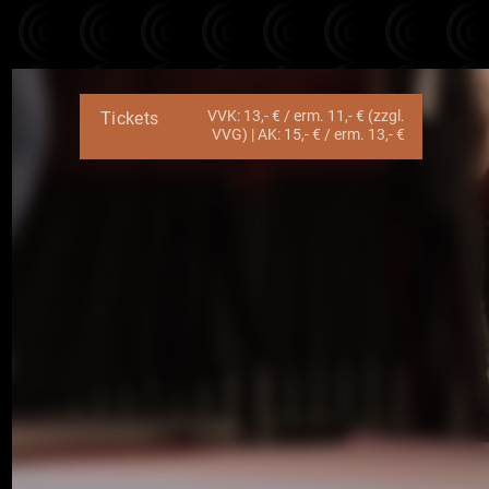
VVK: 13,- € / erm. 11,- € (zzgl.
Tickets
VVG) | AK: 15,- € / erm. 13,- €