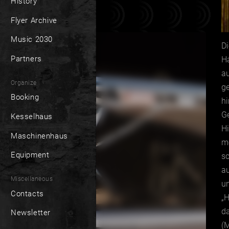
History
Flyer Archive
Music 2030
D
Partners
H
au
Organize
g
Booking
hi
Ge
Kesselhaus
Hi
Maschinenhaus
m
Equipment
s
a
Miscellaneous
un
Contacts
„
d
Newsletter
(M