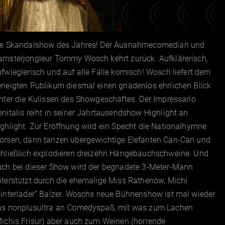
ie Skandalshow des Jahres! Der Ausnahmecomedian und
amsterjongleur Tommy Wosch kehrt zurück. Aufklärerisch,
fwieglerisch und auf alle Fälle komisch! Wosch liefert dem
eneigten Publikum diesmal einen gnadenlos ehrlichen Blick
nter die Kulissen des Showgeschäftes. Der Impressario
nitalis reiht in seiner Jahrtausendshow Highlight an
ghlight. Zur Eröffnung wird ein Specht die Nationalhymne
orsen, dann tanzen übergewichtige Elefanten Can-Can und
chließlich explodieren dreizehn Hängebauchschweine. Und
uch bei dieser Show wird der begnadete 3-Meter-Mann
terstützt durch die ehemalige Miss Rathenow, Michi
Hinterlader“ Balzer. Woschs neue Bühnenshow ist mal wieder
as nonplusultra an Comedyspaß, mit was zum Lachen
ichis Frisur) aber auch zum Weinen (horrende