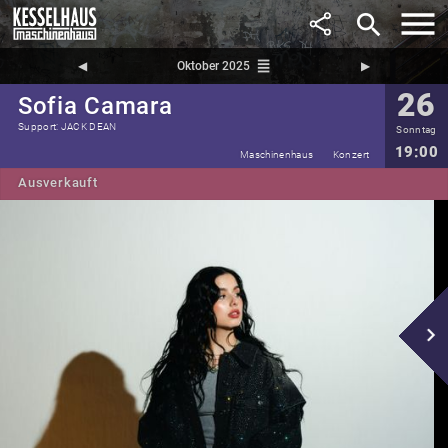
search
reorder
◀︎
Oktober 2025
▶︎
26
Sofia Camara
Support: JACK DEAN
Sonntag
19:00
Maschinenhaus
Konzert
Ausverkauft
navigate_next