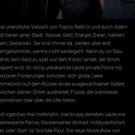
ne unendliche Vielzahl von Topics fließt in und durch Adern
d Venen einer Stadt: Wasser, Geld, Energie, Daten, Verkehr,
een, Gedanken. Sie sind immer da, werden aber erst
ahrgenommen, wenn’s nicht weitergeht. Wenn du im Stau
ehst; dein Geld zu spät auf dem Konto landet; der Strom
sperrt wird; dir völlig unbekannte Leute private Fotos mit
bszönen Forderungen schicken; sich große Leere
chmerzvoll auf dem Rücken eines ausgewachsenen Katers
ischen deinen Ohren ausbreitet; Flüsse, die wahlweise
strocknen oder über die Ufer treten.
nd irgendwo mal mittendrin, mal knapp daneben Leute wie
atenexperte Panos, Wasserwerker Ahmad, Hobbyastronom
lex oder Start Up Gründer Paul. Die neue Musikshow von