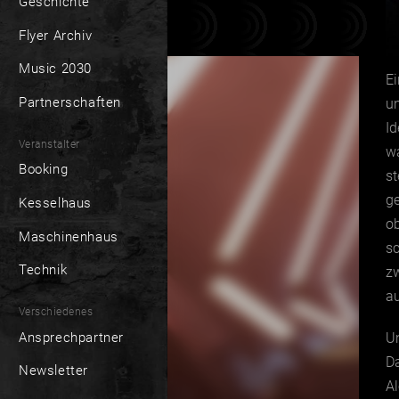
Geschichte
Flyer Archiv
Music 2030
Ei
Partnerschaften
un
Id
Veranstalter
w
Booking
st
ge
Kesselhaus
o
Maschinenhaus
s
Technik
zw
au
Verschiedenes
Ansprechpartner
U
D
Newsletter
A