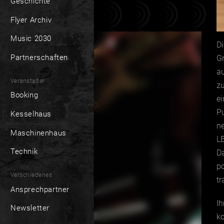
Geschichte
Flyer Archiv
Music 2030
D
Partnerschaften
G
au
Veranstalter
zu
Booking
e
Pu
Kesselhaus
ne
Maschinenhaus
L
Technik
D
po
Verschiedenes
tr
Ansprechpartner
Ih
Newsletter
k