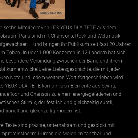
Hamza Djenat
©
ie sechs Mitglieder von LES YEUX DLA TETE aus dem
roßraum Paris sind mit Chansons, Rock und Weltmusik
fgewachsen – und bringen ihr Publikum seit fast 20 Jahren
m Toben. In über 1.000 Konzerten in 12 Ländern hat sich
ine besondere Verbindung zwischen der Band und ihrem
blikum entwickelt, eine Liebesgeschichte, die mit jeder
uen Note und jedem weiteren Wort fortgeschrieben wird.
ES YEUX DLA TETE kombinieren Elemente aus Swing,
ancefloor und Chanson zu einem energiegeladenen und
etischen Stilmix, der festlich und gleichzeitig subtil,
aditionell und gleichzeitig modern ist.
re Texte sind präzise, unterhaltsam und gespickt mit
ompromisslosem Humor, die Melodien tanzbar und