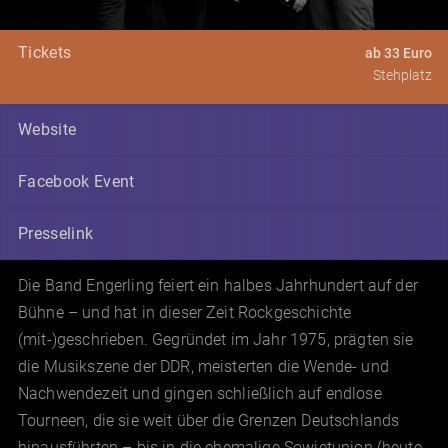
Tickets
ab 33 Euro
Stehplatz
Website
Facebook Event
Presselink
Die Band Engerling feiert ein halbes Jahrhundert auf der
Bühne – und hat in dieser Zeit Rockgeschichte
(mit-)geschrieben. Gegründet im Jahr 1975, prägten sie
die Musikszene der DDR, meisterten die Wende- und
Nachwendezeit und gingen schließlich auf endlose
Tourneen, die sie weit über die Grenzen Deutschlands
hinausführten – bis in die ehemalige Sowjetunion (heute