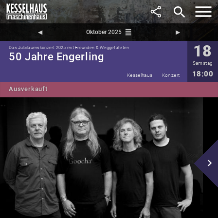
search
reorder
◀︎
Oktober 2025
▶︎
18
Das Jubiläumskonzert 2025 mit Freunden & Weggefährten
50 Jahre Engerling
Samstag
18:00
Kesselhaus
Konzert
Ausverkauft
navigate_next