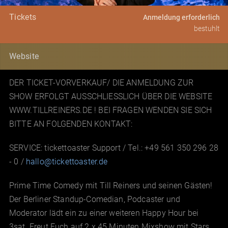
Tickets
Anmeldung erforderlich
bestuhlt
Website
DER TICKET-VORVERKAUF/ DIE ANMELDUNG ZUR
SHOW ERFOLGT AUSSCHLIESSLICH ÜBER DIE WEBSITE
WWW.TILLREINERS.DE ! BEI FRAGEN WENDEN SIE SICH
BITTE AN FOLGENDEN KONTAKT:
SERVICE: tickettoaster Support / Tel.: +49 561 350 296 28
- 0 /
hallo@tickettoaster.de
Prime Time Comedy mit Till Reiners und seinen Gästen!
Der Berliner Standup-Comedian, Podcaster und
Moderator lädt ein zu einer weiteren Happy Hour bei
3sat. Freut Euch auf 2 x 45 Minuten Mixshow mit Stars