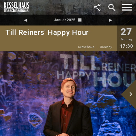
search
reorder
◀︎
Januar 2025
▶︎
27
Till Reiners' Happy Hour
Montag
17:30
Kesselhaus
Comedy
navigate_next