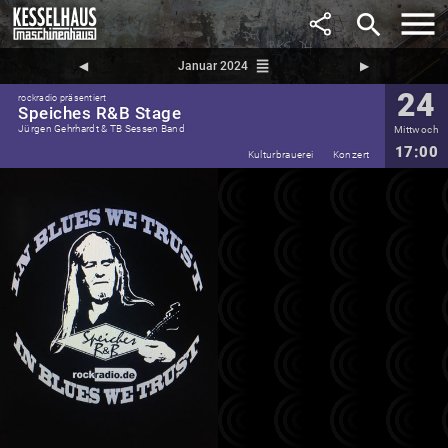
search
reorder
◀︎
Januar 2024
▶︎
24
rockradio präsentiert
Speiches R&B Stage
Jürgen Gehrhardt & TB Sessen Band
Mittwoch
17:00
Kulturbrauerei
Konzert