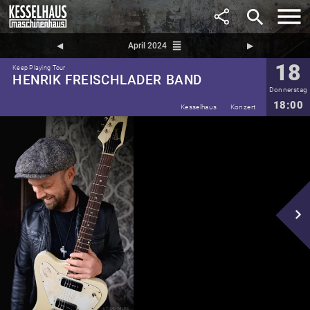
search
reorder
◀︎
April 2024
▶︎
18
Keep Playing Tour
HENRIK FREISCHLADER BAND
Donnerstag
18:00
Kesselhaus
Konzert
navigate_next
Timo Wilke
©