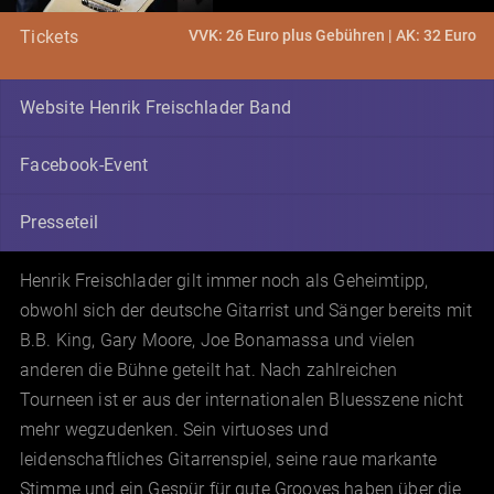
VVK: 26 Euro plus Gebühren | AK: 32 Euro
Tickets
Website Henrik Freischlader Band
Facebook-Event
Presseteil
Henrik Freischlader gilt immer noch als Geheimtipp,
obwohl sich der deutsche Gitarrist und Sänger bereits mit
B.B. King, Gary Moore, Joe Bonamassa und vielen
anderen die Bühne geteilt hat. Nach zahlreichen
Tourneen ist er aus der internationalen Bluesszene nicht
mehr wegzudenken. Sein virtuoses und
leidenschaftliches Gitarrenspiel, seine raue markante
Stimme und ein Gespür für gute Grooves haben über die