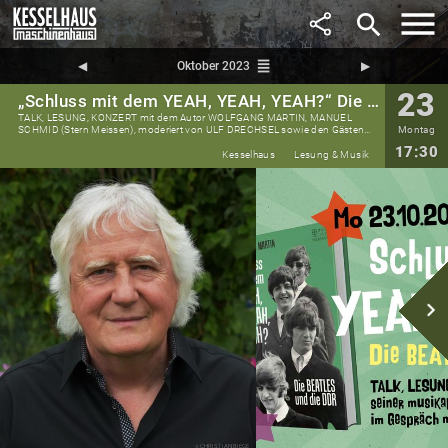
search
reorder
◀︎
Oktober 2023
▶︎
23
„Schluss mit dem YEAH, YEAH, YEAH?“ Die BEATLES und die DDR
TALK, LESUNG, KONZERT mit dem Autor WOLFGANG MARTIN, MANUEL
SCHMID (Stern Meissen), moderiert von ULF DRECHSEL sowie den Gästen
Montag
ARNOLD "Murmel‘ FRITZSCH, ANGELIKA WEIZ, ROD DAVIS & COLIN HANTON
17:30
(THE QUARRYMEN )
Kesselhaus
Lesung & Musik
navigate_next
Christian Biege
©