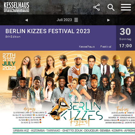
search
reorder
◀︎
Juli 2023
▶︎
30
BERLIN KIZZES FESTIVAL 2023
8th Edition
Sonntag
17:00
Kesselhaus
Festival