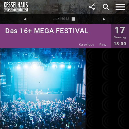
search
reorder
◀︎
Juni 2023
▶︎
17
Das 16+ MEGA FESTIVAL
Samstag
18:00
Kesselhaus
Party