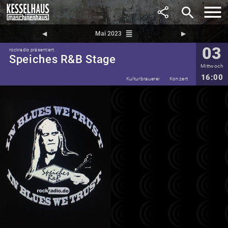
search
reorder
◀︎
Mai 2023
▶︎
03
rockradio präsentiert
Speiches R&B Stage
Mittwoch
16:00
Kulturbrauerei
Konzert