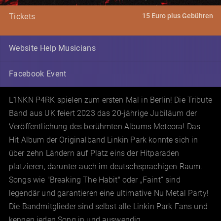
15 Euro plus Gebühren
Tickets
Website Help Musicians
Facebook Event
L1NKN P4RK spielen zum ersten Mal in Berlin! Die Tribute
Band aus UK feiert 2023 das 20-jährige Jubiläum der
Veröffentlichung des berühmten Albums Meteora! Das
Hit Album der Originalband Linkin Park konnte sich in
über zehn Ländern auf Platz eins der Hitparaden
platzieren, darunter auch im deutschsprachigen Raum.
Songs wie "Breaking The Habit" oder „Faint“ sind
legendär und garantieren eine ultimative Nu Metal Party!
Die Bandmitglieder sind selbst alle Linkin Park Fans und
kennen jeden Song in und auswendig.