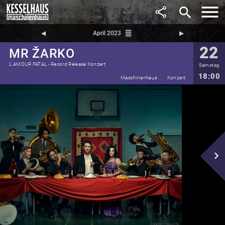
search
reorder
◀︎
April 2023
▶︎
22
MR ŽARKO
L' AMOUR FATAL - Record Release Konzert
Samstag
18:00
Maschinenhaus
Konzert
navigate_next
Andreyy Kezzyn
©