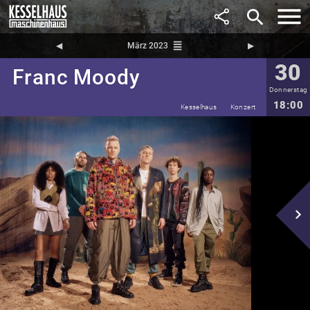
search
reorder
◀︎
März 2023
▶︎
30
Franc Moody
Donnerstag
18:00
Kesselhaus
Konzert
navigate_next