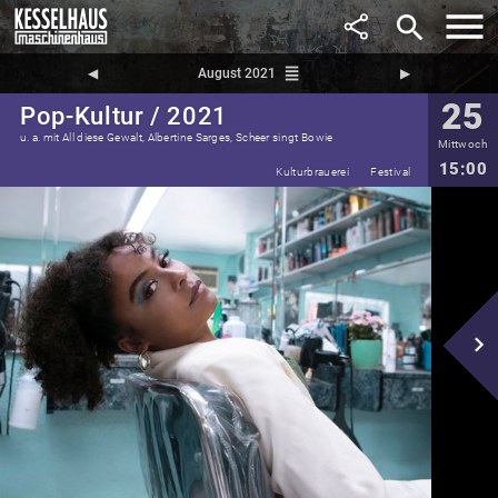
search
reorder
◀︎
August 2021
▶︎
25
Pop-Kultur / 2021
u. a. mit All diese Gewalt, Albertine Sarges, Scheer singt Bowie
Mittwoch
15:00
Kulturbrauerei
Festival
navigate_next