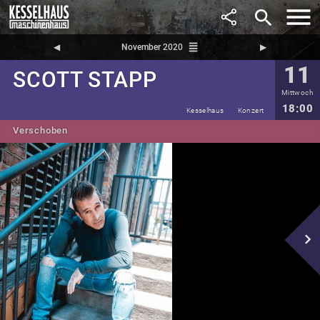
search
reorder
◀︎
November 2020
▶︎
11
SCOTT STAPP
Mittwoch
18:00
Kesselhaus
Konzert
Verschoben
navigate_next