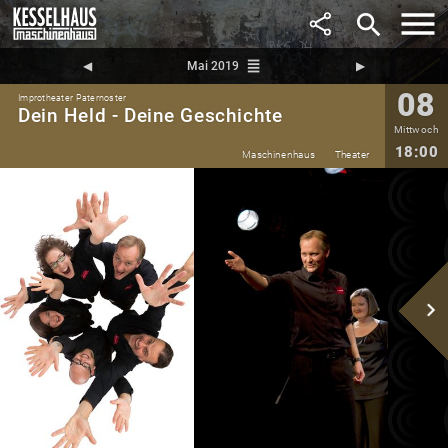
search
reorder
◀︎
Mai 2019
▶︎
08
Improtheater Paternoster
Dein Held - Deine Geschichte
Mittwoch
18:00
Maschinenhaus
Theater
navigate_next