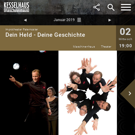
search
reorder
◀︎
Januar 2019
▶︎
02
Improtheater Paternoster
Dein Held - Deine Geschichte
Mittwoch
19:00
Maschinenhaus
Theater
navigate_next