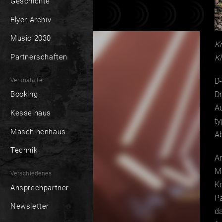
Geschichte
Flyer Archiv
Music 2030
K
Partnerschaften
K
D-
Veranstalter
Dr
Booking
A
Kesselhaus
ty
Maschinenhaus
Ab
Technik
Am
M
Verschiedenes
K
Ansprechpartner
P
Newsletter
da