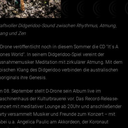
raftvoller Didgeridoo-Sound zwischen Rhythmus, Atmung,
lang und Zen
Drone veröffentlicht noch in diesem Sommer die CD “It´s A
ones World“. In seinem Didgeridoo-Spiel vereint der
usnahmemusiker Meditation mit zirkulärer Atmung. Mit dem
pischen Klang des Didgeridoo verbinden die australischen
originals ihre Genesis.
 08. September stellt D-Drone sein Album live im
aschinenhaus der Kulturbrauerei vor. Das Record-Release-
onzert mit meditativer Lounge ab 20Uhr und anschließender
arty versammelt Musiker und Freunde zum Konzert – mit
bei u.a. Angelica Paulic am Akkordeon, der Koronaut