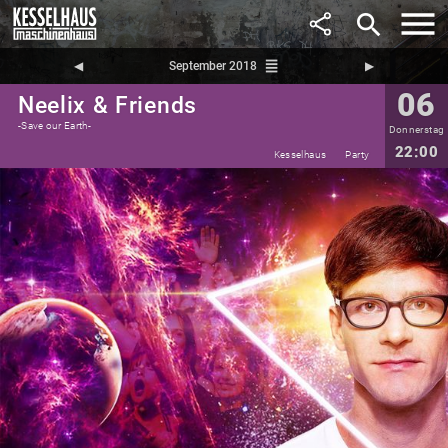
search
reorder
◀︎
September 2018
▶︎
06
Neelix & Friends
-Save our Earth-
Donnerstag
22:00
Kesselhaus
Party