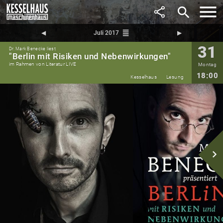
search
reorder
◀︎
Juli 2017
▶︎
31
Dr. Mark Benecke liest
"Berlin mit Risiken und Nebenwirkungen"
im Rahmen von Literatur LIVE
Montag
18:00
Kesselhaus
Lesung
navigate_next