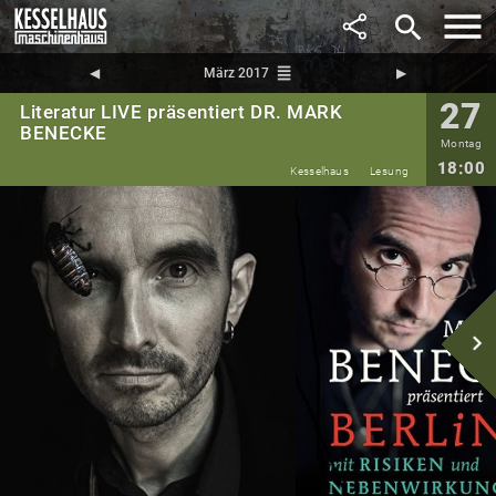
search
reorder
◀︎
März 2017
▶︎
27
Literatur LIVE präsentiert DR. MARK
BENECKE
Montag
18:00
Kesselhaus
Lesung
navigate_next