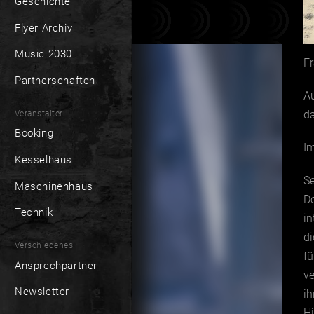
Geschichte
Flyer Archiv
Music 2030
F
Partnerschaften
A
da
Veranstalter
Booking
Im
Kesselhaus
Se
Maschinenhaus
De
Technik
i
d
Verschiedenes
fü
Ansprechpartner
v
Newsletter
ih
Hi