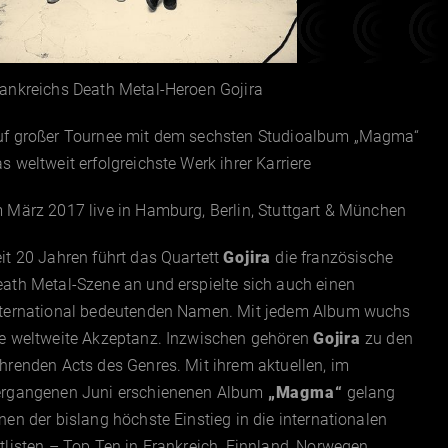
rankreichs Death Metal-Heroen Gojira
uf großer Tournee mit dem sechsten Studioalbum „Magma“
s weltweit erfolgreichste Werk ihrer Karriere
 März 2017 live in Hamburg, Berlin, Stuttgart & München
it 20 Jahren führt das Quartett
Gojira
die französische
ath Metal-Szene an und erspielte sich auch einen
nternational bedeutenden Namen. Mit jedem Album wuchs
ie weltweite Akzeptanz. Inzwischen gehören
Gojira
zu den
hrenden Acts des Genres. Mit ihrem aktuellen, im
ergangenen Juni erschienenen Album
„Magma“
gelang
nen der bislang höchste Einstieg in die internationalen
tlisten – Top Ten in Frankreich, Finnland, Norwegen,