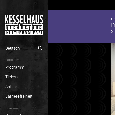
Go
m
S
search
Deutsch
Publikum
Programm
Tickets
Anfahrt
Barrierefreiheit
Über uns