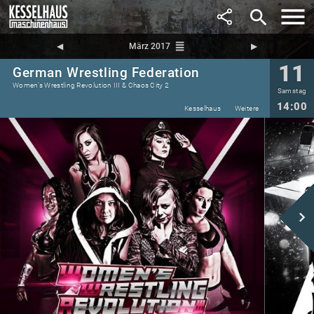
search
reorder
◀︎
März 2017
▶︎
11
German Wrestling Federation
Women's Wrestling Revolution III & Chaos City 2
Samstag
14:00
Kesselhaus
Weitere
navigate_next