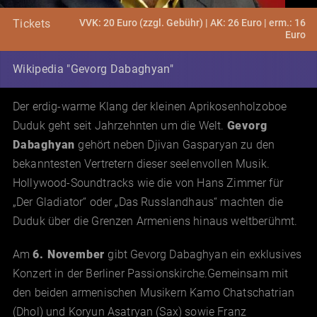
VVK: 20 Euro (zzgl. Gebühr) | AK: 26 Euro | erm.: 16
Tickets
Euro
Wikipedia "Gevorg Dabaghyan"
Der erdig-warme Klang der kleinen Aprikosenholzoboe
Duduk geht seit Jahrzehnten um die Welt.
Gevorg
Dabaghyan
gehört neben Djivan Gasparyan zu den
bekanntesten Vertretern dieser seelenvollen Musik.
Hollywood-Soundtracks wie die von Hans Zimmer für
„Der Gladiator“ oder „Das Russlandhaus“ machten die
Duduk über die Grenzen Armeniens hinaus weltberühmt.
Am
6. November
gibt Gevorg Dabaghyan ein exklusives
Konzert in der Berliner Passionskirche.Gemeinsam mit
den beiden armenischen Musikern Kamo Chatschatrian
(Dhol) und Koryun Asatryan (Sax) sowie Franz