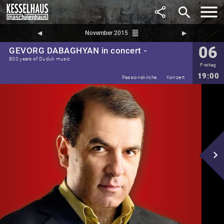
search
reorder
◀︎
November 2015
▶︎
06
GEVORG DABAGHYAN in concert -
800 years of Duduk music
Freitag
19:00
Passionskirche
Konzert
navigate_next