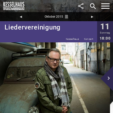
search
reorder
◀︎
Oktober 2015
▶︎
11
Liedervereinigung
Sonntag
18:00
Kesselhaus
Konzert
navigate_next