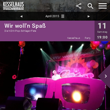
search
reorder
◀︎
April 2015
▶︎
11
Wir woll'n Spaß
Die NDW-Pop-Schlager-Fete
Samstag
19:00
Kesselhaus
Party
navigate_next