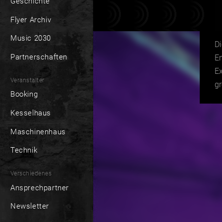
Geschichte
Flyer Archiv
Music 2030
D
Partnerschaften
E
Ex
Veranstalter
gr
Booking
Kesselhaus
Maschinenhaus
Technik
Verschiedenes
Ansprechpartner
Newsletter