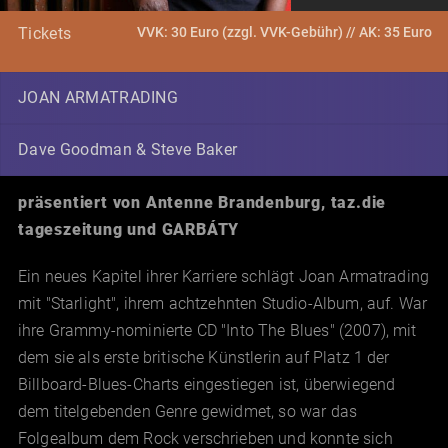
VVK: 30 Euro (zzgl. VVK-Gebühr) // AK: 35 Euro
Tickets
JOAN ARMATRADING
Dave Goodman & Steve Baker
präsentiert von Antenne Brandenburg, taz.die
tageszeitung und
GARBÁTY
Ein neues Kapitel ihrer Karriere schlägt Joan Armatrading
mit "Starlight", ihrem achtzehnten Studio-Album, auf. War
ihre Grammy-nominierte CD "Into The Blues" (2007), mit
dem sie als erste britische Künstlerin auf Platz 1 der
Billboard-Blues-Charts eingestiegen ist, überwiegend
dem titelgebenden Genre gewidmet, so war das
Folgealbum dem Rock verschrieben und konnte sich