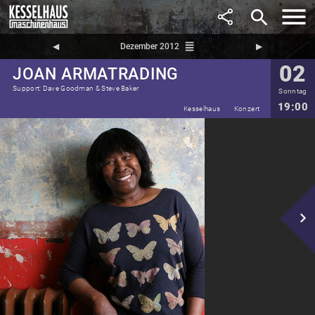
search
reorder
◀︎
Dezember 2012
▶︎
02
JOAN ARMATRADING
Support: Dave Goodman & Steve Baker
Sonntag
19:00
Kesselhaus
Konzert
navigate_next