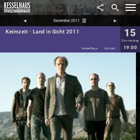
search
reorder
◀︎
Dezember 2011
▶︎
15
Keimzeit - Land in Sicht 2011
Donnerstag
19:00
Kesselhaus
Konzert