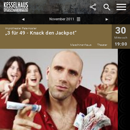
search
reorder
◀︎
November 2011
▶︎
30
Improtheater Paternoster
„3 für 49 - Knack den Jackpot“
Mittwoch
19:00
Maschinenhaus
Theater