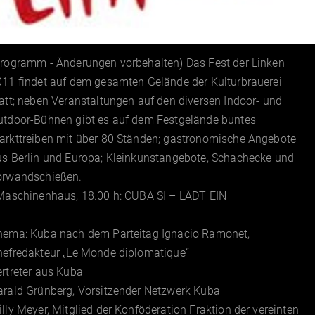
Programm - Änderungen vorbehalten) Das Fest der Linken
011 findet auf dem gesamten Gelände der Kulturbrauerei
att; neben Veranstaltungen auf den diversen Indoor- und
utdoor-Bühnen gibt es auf dem Festgelände buntes
arkttreiben mit über 80 Ständen; gastronomische Angebote
us Berlin und Europa; Kleinkunstangebote, Schachecke und
orwandschießen.
aschinenhaus, 18.00 h: CUBA SI – LÄDT EIN
hema: Kuba nach dem Parteitag Ignacio Ramonet,
hefredakteur „Le Monde diplomatique“
rtreter aus Kuba
arald Grünberg, Vorsitzender Netzwerk Kuba
lly Meyer, Mitglied der Konföderation Fraktion der vereinten