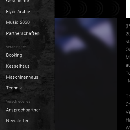
Geschichte
Flyer Archiv
Music 2030
(
Partnerschaften
2
st
Veranstalter
O
Booking
M
a
Kesselhaus
T
Maschinenhaus
M
Technik
T
Verschiedenes
C
Ansprechpartner
Ve
H
Newsletter
Wi