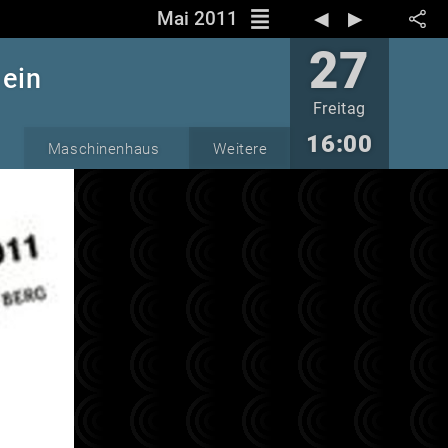
reorder
Mai 2011
◀︎
▶︎
27
 ein
Freitag
16:00
Maschinenhaus
Weitere