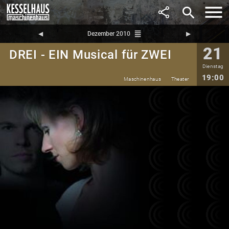
search
reorder
◀︎
Dezember 2010
▶︎
21
DREI - EIN Musical für ZWEI
Dienstag
19:00
Maschinenhaus
Theater